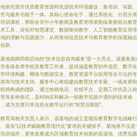
基地依托我市优质教育资源和先进技术环境建设，集培训、实践
研究与服务功能于一体。其核心使命在于，通过系统化、分层分
的培训课程，帮助全市中小学教师及教育管理者熟练掌握前沿教
技术工具，深化对智慧课堂、数据驱动教学、人工智能教育应用
领域的理解与实践能力，从而推动信息技术与教育教学的深度融
与创新。
与基地揭牌同期启动的“技术信息咨询服务”是一大亮点。该服务面
全市各级各类学校及教育工作者，提供涵盖教育软件选型、数字
教学环境构建、网络与数据安全、教育资源平台应用等全方位的
业咨询与技术支持。服务中心将组建由教育技术专家、一线名师
工程师构成的团队，通过热线电话、在线平台、定期工作坊及入
指导等多种形式，及时响应和解决一线教学实践中遇到的技术难
题，成为支撑日常信息化教学运行的“智慧后勤部”。
市教育局相关负责人表示，该基地的成立是顺应教育数字化战略
动、落实“以技术赋能教育现代化”要求的关键抓手。基地将不仅是
个培训场所，更将发展成为区域教育技术创新的策源地、优秀实